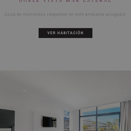
DOBLE VISTA MAR LATERAL
Goza de momentos relajantes en este ambiente acogedor.
VER HABITACIÓN