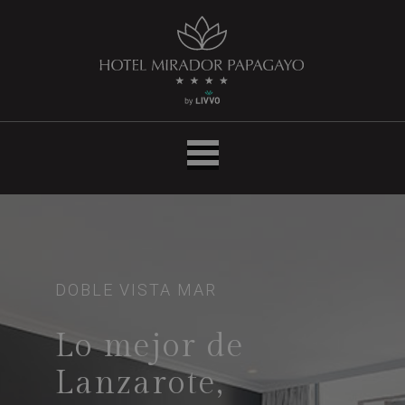
Hotel
LIVVO
Mirador
Papagayo
DOBLE VISTA MAR
Lo mejor de
Lanzarote,