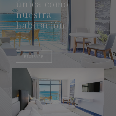
única como
nuestra
habitación.
RESERVAR