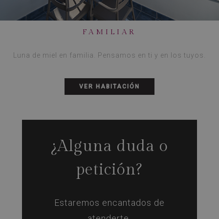
FAMILIAR
Luna de miel en familia. Pensamos en ti y en los tuyos.
VER HABITACIÓN
¿Alguna duda o
petición?
Estaremos encantados de
atenderte.