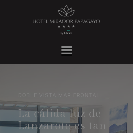
Hotel
LIVVO
Mirador
Papagayo
DOBLE VISTA MAR FRONTAL
La cálida luz de
Lanzarote es tan